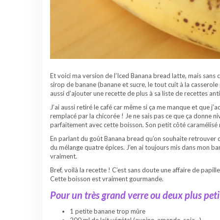
Et voici ma version de l’Iced Banana bread latte, mais sans ca
sirop de banane (banane et sucre, le tout cuit à la casserole 
aussi d’ajouter une recette de plus à sa liste de recettes an
J’ai aussi retiré le café car même si ça me manque et que j’a
remplacé par la chicorée ! Je ne sais pas ce que ça donne niv
parfaitement avec cette boisson. Son petit côté caramélisé 
En parlant du goût Banana bread qu’on souhaite retrouver d
du mélange quatre épices. J’en ai toujours mis dans mon bana
vraiment.
Bref, voilà la recette ! C’est sans doute une affaire de papi
Cette boisson est vraiment gourmande.
Pour un très grand verre ou deux plus petit
1 petite banane trop mûre
200 ml de lait végétal (avoine, amande, soja…)