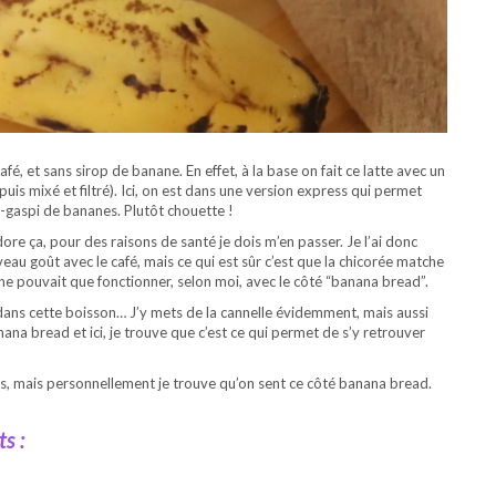
fé, et sans sirop de banane. En effet, à la base on fait ce latte avec un
puis mixé et filtré). Ici, on est dans une version express qui permet
ti-gaspi de bananes. Plutôt chouette !
dore ça, pour des raisons de santé je dois m’en passer. Je l’ai donc
eau goût avec le café, mais ce qui est sûr c’est que la chicorée matche
ne pouvait que fonctionner, selon moi, avec le côté “banana bread”.
ans cette boisson… J’y mets de la cannelle évidemment, mais aussi
na bread et ici, je trouve que c’est ce qui permet de s’y retrouver
lles, mais personnellement je trouve qu’on sent ce côté banana bread.
s :