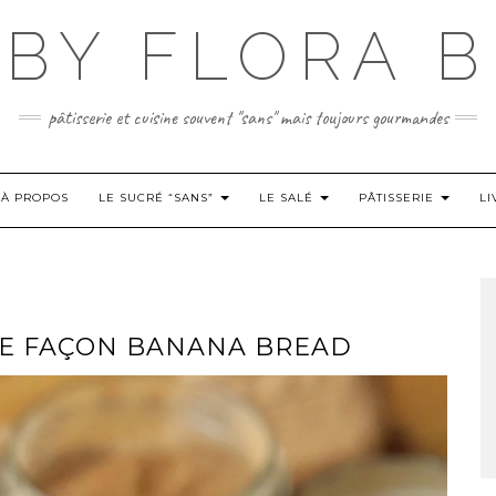
BY FLORA B
pâtisserie et cuisine souvent "sans" mais toujours gourmandes
À PROPOS
LE SUCRÉ “SANS”
LE SALÉ
PÂTISSERIE
LI
RÉE FAÇON BANANA BREAD