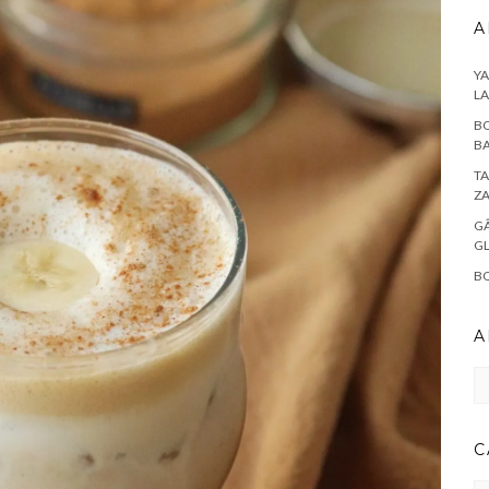
A
YA
L
BO
BA
TA
Z
GÂ
G
BO
A
Ar
C
CA