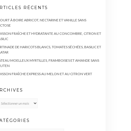
RTICLES RÉCENTS
OURT À BOIRE ABRICOT, NECTARINE ET VANILLE SANS
ACTOSE
ISSON FRAÎCHE ET HYDRATANTE AU CONCOMBRE, CITRON ET
SILIC
RTINADE DE HARICOTS BLANCS, TOMATES SÉCHÉES, BASILIC ET
AATAR
TEAU MOELLEUX MYRTILLES, FRAMBOISES ET AMANDE SANS
LUTEN
ISSON FRAÎCHE EXPRESS AU MELON ET AU CITRON VERT
RCHIVES
chives
ATÉGORIES
TÉGORIES