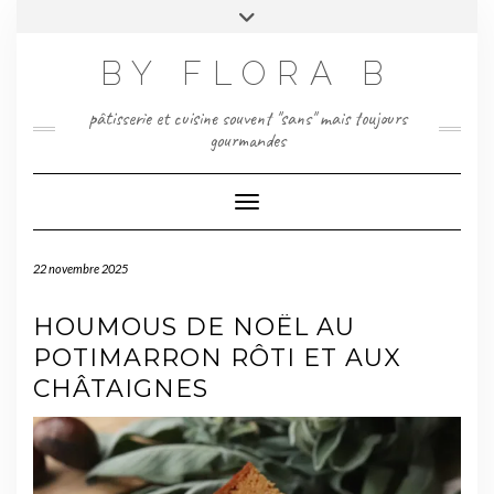
Skip
Toggle
to
header
content
BY FLORA B
pâtisserie et cuisine souvent "sans" mais toujours
gourmandes
Toggle Navigation
22 novembre 2025
HOUMOUS DE NOËL AU
POTIMARRON RÔTI ET AUX
CHÂTAIGNES