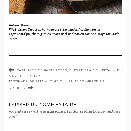
Author:
florab
Filed Under:
Dips et apéro, houmous et tartinades
,
Recettes de fêtes
Tags:
châtaigne
,
châtaignes
,
houmous
,
noël
,
potimarron
,
romarin
,
sauge
,
tartinade
,
veggie
TARTINADE DE RADIS ROSES, CHÈVRE FRAIS OU FÊTA, MIEL,
MENTHE ET CITRON
TARTINADE DE FETA AUX NOIX, MIEL ET CRANBERRIES
SÉCHÉES
LAISSER UN COMMENTAIRE
Votre adresse e-mail ne sera pas publiée.
Les champs obligatoires sont indiqués
avec
*