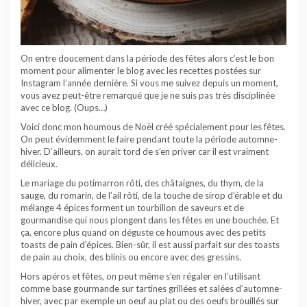
On entre doucement dans la période des fêtes alors c’est le bon
moment pour alimenter le blog avec les recettes postées sur
Instagram l’année dernière. Si vous me suivez depuis un moment,
vous avez peut-être remarqué que je ne suis pas très disciplinée
avec ce blog. (Oups…)
Voici donc mon houmous de Noël créé spécialement pour les fêtes.
On peut évidemment le faire pendant toute la période automne-
hiver. D’ailleurs, on aurait tord de s’en priver car il est vraiment
délicieux.
Le mariage du potimarron rôti, des châtaignes, du thym, de la
sauge, du romarin, de l’ail rôti, de la touche de sirop d’érable et du
mélange 4 épices forment un tourbillon de saveurs et de
gourmandise qui nous plongent dans les fêtes en une bouchée. Et
ça, encore plus quand on déguste ce houmous avec des petits
toasts de pain d’épices. Bien-sûr, il est aussi parfait sur des toasts
de pain au choix, des blinis ou encore avec des gressins.
Hors apéros et fêtes, on peut même s’en régaler en l’utilisant
comme base gourmande sur tartines grillées et salées d’automne-
hiver, avec par exemple un oeuf au plat ou des oeufs brouillés sur