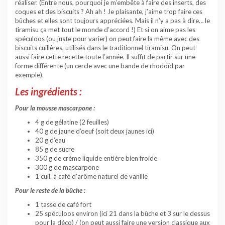
réaliser. (Entre nous, pourquoi je m’embête à faire des inserts, des
coques et des biscuits ? Ah ah ! Je plaisante, j’aime trop faire ces
bûches et elles sont toujours appréciées. Mais il n’y a pas à dire… le
tiramisu ça met tout le monde d’accord !) Et si on aime pas les
spéculoos (ou juste pour varier) on peut faire la même avec des
biscuits cuillères, utilisés dans le traditionnel tiramisu. On peut
aussi faire cette recette toute l’année. Il suffit de partir sur une
forme différente (un cercle avec une bande de rhodoïd par
exemple).
Les ingrédients :
Pour la mousse mascarpone :
4 g de gélatine (2 feuilles)
40 g de jaune d’oeuf (soit deux jaunes ici)
20 g d’eau
85 g de sucre
350 g de crème liquide entière bien froide
300 g de mascarpone
1 cuil. à café d’arôme naturel de vanille
Pour le reste de la bûche :
1 tasse de café fort
25 spéculoos environ (ici 21 dans la bûche et 3 sur le dessus
pour la déco) / (on peut aussi faire une version classique aux