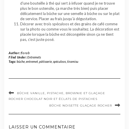
d’une bouteille à thé qui sert à infuser quand je ne trouve
plus le bon ustensile, ça marche très bien) puis placer
délicatement la bûche sur une semelle à bûche ou sur le plat
de service. Placer au frais jusqu’à dégustation.
Décorer avec trois spéculoos et des grains de café comme
sur la photo ou comme vous le souhaitez. La décoration est
placée lorsque la bûche est décongelée sinon ça ne tient
pas, c’est juste posé.
Author:
florab
Filed Under:
Entremets
Tags:
bûche
,
entremet
,
pâtisserie
,
spéculoos
,
tiramisu
BÛCHE VANILLE, PISTACHE, BROWNIE ET GLAÇAGE
ROCHER CHOCOLAT NOIR ET ÉCLATS DE PISTACHES
BÛCHE NOISETTE GLAÇAGE ROCHER
LAISSER UN COMMENTAIRE