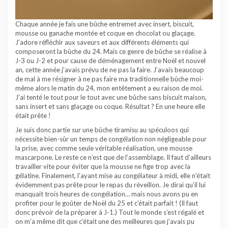
Chaque année je fais une bûche entremet avec insert, biscuit,
mousse ou ganache montée et coque en chocolat ou glaçage.
J’adore réfléchir aux saveurs et aux différents éléments qui
composeront la bûche du 24. Mais ce genre de bûche se réalise à
J-3 ou J-2 et pour cause de déménagement entre Noël et nouvel
an, cette année j’avais prévu de ne pas la faire. J’avais beaucoup
de mal à me résigner à ne pas faire ma traditionnelle bûche moi-
même alors le matin du 24, mon entêtement a eu raison de moi.
J’ai tenté le tout pour le tout avec une bûche sans biscuit maison,
sans insert et sans glaçage ou coque. Résultat ? En une heure elle
était prête !
Je suis donc partie sur une bûche tiramisu au spéculoos qui
nécessite bien-sûr un temps de congélation non négligeable pour
la prise, avec comme seule véritable réalisation, une mousse
mascarpone. Le reste ce n’est que de l’assemblage. Il faut d’ailleurs
travailler vite pour éviter que la mousse ne fige trop avec la
gélatine. Finalement, l’ayant mise au congélateur à midi, elle n’était
évidemment pas prête pour le repas du réveillon. Je dirai qu’il lui
manquait trois heures de congélation… mais nous avons pu en
profiter pour le goûter de Noël du 25 et c’était parfait ! (Il faut
donc prévoir de la préparer à J-1.) Tout le monde s’est régalé et
on m’a même dit que c’était une des meilleures que j’avais pu