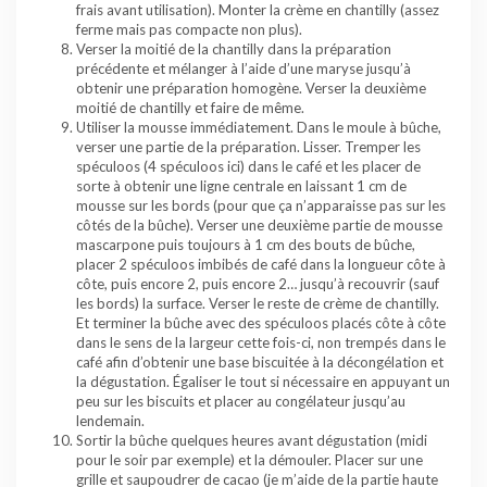
frais avant utilisation). Monter la crème en chantilly (assez
ferme mais pas compacte non plus).
Verser la moitié de la chantilly dans la préparation
précédente et mélanger à l’aide d’une maryse jusqu’à
obtenir une préparation homogène. Verser la deuxième
moitié de chantilly et faire de même.
Utiliser la mousse immédiatement. Dans le moule à bûche,
verser une partie de la préparation. Lisser. Tremper les
spéculoos (4 spéculoos ici) dans le café et les placer de
sorte à obtenir une ligne centrale en laissant 1 cm de
mousse sur les bords (pour que ça n’apparaisse pas sur les
côtés de la bûche). Verser une deuxième partie de mousse
mascarpone puis toujours à 1 cm des bouts de bûche,
placer 2 spéculoos imbibés de café dans la longueur côte à
côte, puis encore 2, puis encore 2… jusqu’à recouvrir (sauf
les bords) la surface. Verser le reste de crème de chantilly.
Et terminer la bûche avec des spéculoos placés côte à côte
dans le sens de la largeur cette fois-ci, non trempés dans le
café afin d’obtenir une base biscuitée à la décongélation et
la dégustation. Égaliser le tout si nécessaire en appuyant un
peu sur les biscuits et placer au congélateur jusqu’au
lendemain.
Sortir la bûche quelques heures avant dégustation (midi
pour le soir par exemple) et la démouler. Placer sur une
grille et saupoudrer de cacao (je m’aide de la partie haute