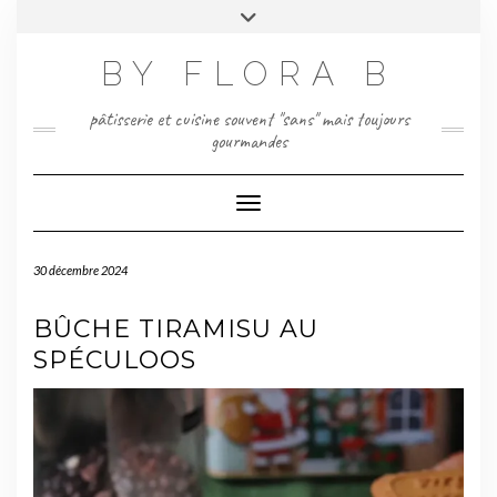
Skip
Toggle
to
header
content
BY FLORA B
pâtisserie et cuisine souvent "sans" mais toujours
gourmandes
Toggle Navigation
30 décembre 2024
BÛCHE TIRAMISU AU
SPÉCULOOS