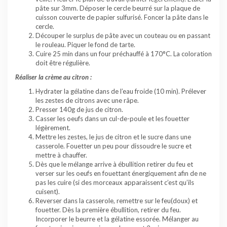
pâte sur 3mm. Déposer le cercle beurré sur la plaque de
cuisson couverte de papier sulfurisé. Foncer la pâte dans le
cercle.
Découper le surplus de pâte avec un couteau ou en passant
le rouleau. Piquer le fond de tarte.
Cuire 25 min dans un four préchauffé à 170°C. La coloration
doit être régulière.
Réaliser la crème au citron :
Hydrater la gélatine dans de l’eau froide (10 min). Prélever
les zestes de citrons avec une râpe.
Presser 140g de jus de citron.
Casser les oeufs dans un cul-de-poule et les fouetter
légèrement.
Mettre les zestes, le jus de citron et le sucre dans une
casserole. Fouetter un peu pour dissoudre le sucre et
mettre à chauffer.
Dès que le mélange arrive à ébullition retirer du feu et
verser sur les oeufs en fouettant énergiquement afin de ne
pas les cuire (si des morceaux apparaissent c’est qu’ils
cuisent).
Reverser dans la casserole, remettre sur le feu(doux) et
fouetter. Dès la première ébullition, retirer du feu.
Incorporer le beurre et la gélatine essorée. Mélanger au