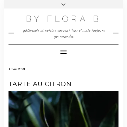
Skip
Toggle
to
header
content
BY FLORA B
pâtisserie et cuisine souvent "sans" mais toujours
gourmandes
Toggle Navigation
1 mars 2020
TARTE AU CITRON