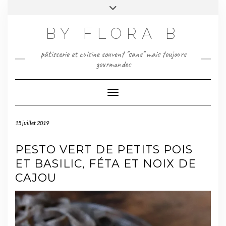
Skip
Toggle
to
header
content
BY FLORA B
pâtisserie et cuisine souvent "sans" mais toujours
gourmandes
Toggle Navigation
15 juillet 2019
PESTO VERT DE PETITS POIS
ET BASILIC, FÉTA ET NOIX DE
CAJOU