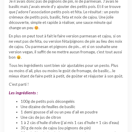
Je n’avais donc pas de pignons de pin, ni de parmesan. J’avais le
basilic mais j’avais envie d’y ajouter des petits pois. Et il se trouve
que j’adore l’association petits pois et féta. Le résultat : un pesto
crémeux de petits pois, basilic, feta et noix de cajou. Une jolie
découverte, simple et rapide à réaliser, une sauce minute qui
change un peu
.
En plus on peut tout à fait le faire version parmesan et cajou, si on
ne veut pas de féta, ou version féta/pignons de pin au lieu des noix
de cajou. Ou parmesan et pignons de pin… et si on souhaite une
version vegan, il suffit de ne mettre aucun fromage, c’est tout aussi
bon
.
Tous les ingrédients sont bien sûr ajustables pour un pesto. Plus
ou moins d’ail, plus ou moins le goût de fromage, de basilic… le
mieux étant de faire petit à petit, de goûter et réajuster à son goût.
C’est parti !
Les ingrédients :
100g de petits pois décongelés
Une dizaine de feuilles de basilic
1 demi gousse d’ail ou un peu d’ail en poudre
Une càs de jus de citron
1 à 2 càs d’huile d’olive (j’ai mis 1 cas d’huile + 1 càs d’eau)
30 g de noix de cajou (ou pignons de pin)