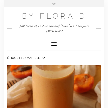
Skip
Toggle
to
header
content
BY FLORA B
pâtisserie et cuisine souvent "sans" mais toujours
gourmandes
Toggle Navigation
ÉTIQUETTE :
VANILLE