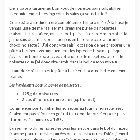
De la pâte à tartiner au bon goût de noisette, sans culpabiliser,
avec uniquement des ingrédients sains ça vous tente ?
Cette pâte à tartiner a été complètement improvisée. À la base je
venais juste de me réaliser ma première purée de noisettes
maison. Je l’ai goûtée, mise en pot, puis j’ai regardé mon pot et là
je me suis dit : “mais pourquoi pas en faire une pâte à tartiner
choco-noisette ?” J’ai donc vite saisi l’occasion de me préparer une
pâte à tartiner avec uniquement des ingrédients sains, puisque
j’avais une bonne base avec cette purée de noisettes, purée de
noisettes que j’ai donc vite remis dans le bol de mon mixeur.
Il faut donc réaliser cette pâte à tartiner choco-noisette en deux
étapes.
Les ingrédients pour la purée de noisettes :
125g de noisettes
2 càs d’huile de noisettes (optionnel)
Commencer par torréfier les noisettes au four (la noisette n’est
finalement pas si forte en goût, il faut donc la torréfier pour plus
d’arômes) 15 minutes à 180°.
Laisser refroidir les noisettes puis les mettre dans le bol du mixeur
(comme pour toutes les purées ou tous les beurres d’oléagineux il
vaut mieux utiliser une lame en “S”, un vrai mixeur, avec le blender