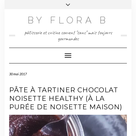
Skip
Toggle
to
header
content
BY FLORA B
pâtisserie et cuisine souvent "sans" mais toujours
gourmandes
Toggle Navigation
30 mai 2017
PÂTE À TARTINER CHOCOLAT
NOISETTE HEALTHY (À LA
PURÉE DE NOISETTE MAISON)