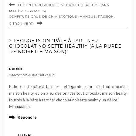
LEMON CURD ACIDULÉ VEGAN ET HEALTHY (SANS
MATIÈRES GRASSES)
CONFITURE CRUE DE CHIA EXOTIQUE (MANGUE, PASSION,
CITRON VERT)
2 THOUGHTS ON “PÂTE À TARTINER
CHOCOLAT NOISETTE HEALTHY (À LA PURÉE
DE NOISETTE MAISON)”
NADINE
23 décembre 2018 à 14 h 25 min
Et hop cette pâte à tartiner a été garnir les princes tout chocolat
maison healty et on a eu des princes tout chocolat maison healty
fourrés à la pâte à tartiner chocolat noisette healthy un délice !
Miaaaaaam
Répondre
FLORAB