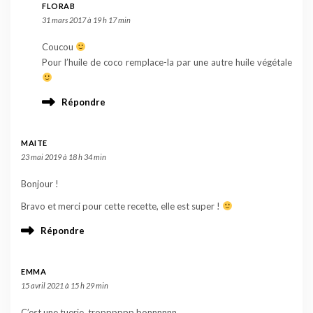
FLORAB
31 mars 2017 à 19 h 17 min
Coucou
Pour l’huile de coco remplace-la par une autre huile végétale
Répondre
MAITE
23 mai 2019 à 18 h 34 min
Bonjour !
Bravo et merci pour cette recette, elle est super !
Répondre
EMMA
15 avril 2021 à 15 h 29 min
C’est une tuerie, tropppppp bonnnnnn