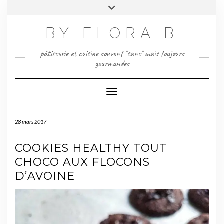
Skip
Toggle
to
header
content
BY FLORA B
pâtisserie et cuisine souvent "sans" mais toujours
gourmandes
Toggle Navigation
28 mars 2017
COOKIES HEALTHY TOUT
CHOCO AUX FLOCONS
D’AVOINE