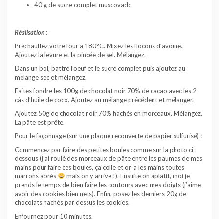
40 g de sucre complet muscovado
Réalisation :
Préchauffez votre four à 180°C. Mixez les flocons d’avoine.
Ajoutez la levure et la pincée de sel. Mélangez.
Dans un bol, battre l’oeuf et le sucre complet puis ajoutez au
mélange sec et mélangez.
Faîtes fondre les 100g de chocolat noir 70% de cacao avec les 2
càs d’huile de coco. Ajoutez au mélange précédent et mélanger.
Ajoutez 50g de chocolat noir 70% hachés en morceaux. Mélangez.
La pâte est prête.
Pour le façonnage (sur une plaque recouverte de papier sulfurisé) :
Commencez par faire des petites boules comme sur la photo ci-
dessous (j’ai roulé des morceaux de pâte entre les paumes de mes
mains pour faire ces boules, ça colle et on a les mains toutes
marrons après
mais on y arrive !). Ensuite on aplatit, moi je
prends le temps de bien faire les contours avec mes doigts (j’aime
avoir des cookies bien nets). Enfin, posez les derniers 20g de
chocolats hachés par dessus les cookies.
Enfournez pour 10 minutes.