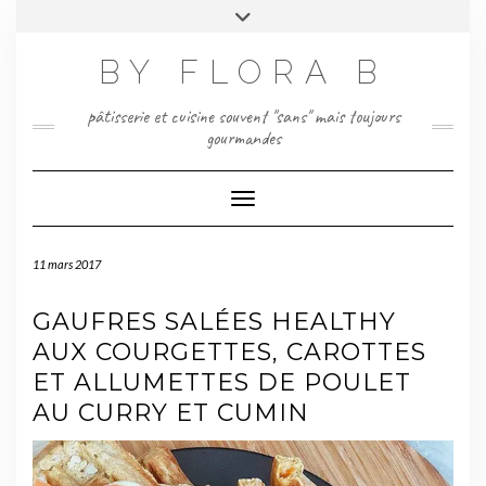
Skip
Toggle
to
header
content
BY FLORA B
pâtisserie et cuisine souvent "sans" mais toujours
gourmandes
Toggle Navigation
11 mars 2017
GAUFRES SALÉES HEALTHY
AUX COURGETTES, CAROTTES
ET ALLUMETTES DE POULET
AU CURRY ET CUMIN