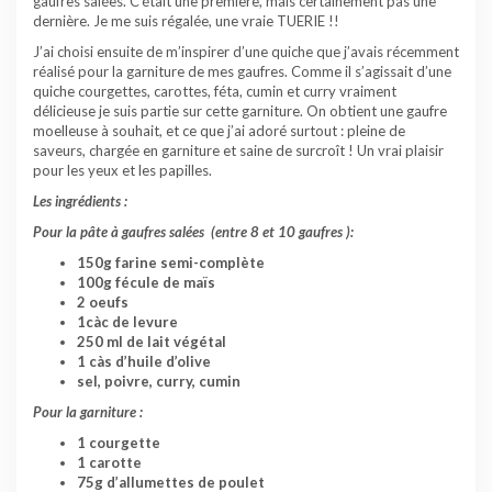
gaufres salées. C’était une première, mais certainement pas une
dernière. Je me suis régalée, une vraie TUERIE !!
J’ai choisi ensuite de m’inspirer d’une quiche que j’avais récemment
réalisé pour la garniture de mes gaufres. Comme il s’agissait d’une
quiche courgettes, carottes, féta, cumin et curry vraiment
délicieuse je suis partie sur cette garniture. On obtient une gaufre
moelleuse à souhait, et ce que j’ai adoré surtout : pleine de
saveurs, chargée en garniture et saine de surcroît ! Un vrai plaisir
pour les yeux et les papilles.
Les ingrédients :
Pour la pâte à gaufres salées (entre 8 et 10 gaufres ):
150g farine semi-complète
100g fécule de maïs
2 oeufs
1càc de levure
250 ml de lait végétal
1 càs d’huile d’olive
sel, poivre, curry, cumin
Pour la garniture :
1 courgette
1 carotte
75g d’allumettes de poulet