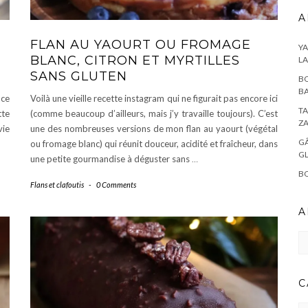
A
FLAN AU YAOURT OU FROMAGE
YA
BLANC, CITRON ET MYRTILLES
L
SANS GLUTEN
BO
BA
 ce
Voilà une vieille recette instagram qui ne figurait pas encore ici
TA
tte
(comme beaucoup d’ailleurs, mais j’y travaille toujours). C’est
Z
vie
une des nombreuses versions de mon flan au yaourt (végétal
GÂ
ou fromage blanc) qui réunit douceur, acidité et fraîcheur, dans
G
une petite gourmandise à déguster sans
…
BO
Flans et clafoutis
-
0 Comments
A
Ar
C
CA