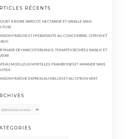
RTICLES RÉCENTS
OURT À BOIRE ABRICOT, NECTARINE ET VANILLE SANS
ACTOSE
ISSON FRAÎCHE ET HYDRATANTE AU CONCOMBRE, CITRON ET
SILIC
RTINADE DE HARICOTS BLANCS, TOMATES SÉCHÉES, BASILIC ET
AATAR
TEAU MOELLEUX MYRTILLES, FRAMBOISES ET AMANDE SANS
LUTEN
ISSON FRAÎCHE EXPRESS AU MELON ET AU CITRON VERT
RCHIVES
chives
ATÉGORIES
TÉGORIES