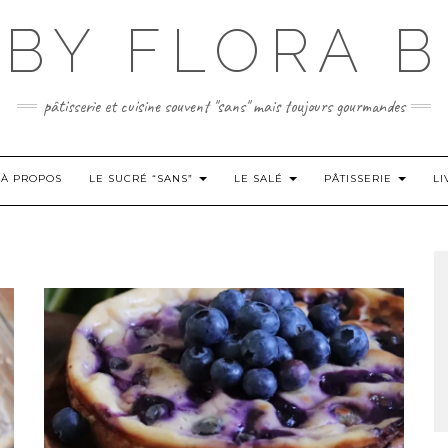
BY FLORA B
pâtisserie et cuisine souvent "sans" mais toujours gourmandes
À PROPOS
LE SUCRÉ “SANS”
LE SALÉ
PÂTISSERIE
LI