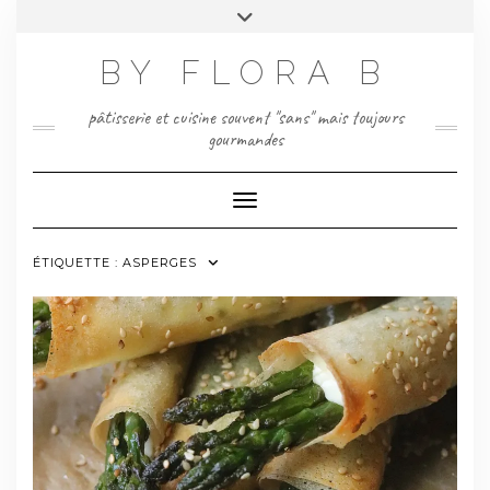
Skip
Toggle
to
header
content
BY FLORA B
pâtisserie et cuisine souvent "sans" mais toujours
gourmandes
Toggle Navigation
ÉTIQUETTE :
ASPERGES