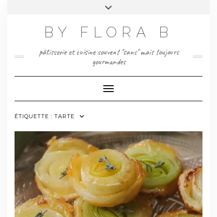
Skip
Toggle
to
header
content
BY FLORA B
pâtisserie et cuisine souvent "sans" mais toujours
gourmandes
Toggle Navigation
ÉTIQUETTE :
TARTE