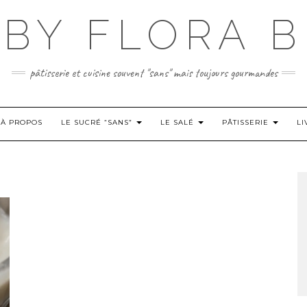
BY FLORA B
pâtisserie et cuisine souvent "sans" mais toujours gourmandes
À PROPOS
LE SUCRÉ “SANS”
LE SALÉ
PÂTISSERIE
LI