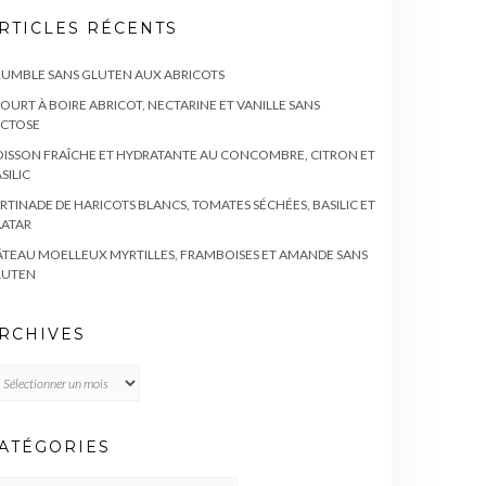
RTICLES RÉCENTS
UMBLE SANS GLUTEN AUX ABRICOTS
OURT À BOIRE ABRICOT, NECTARINE ET VANILLE SANS
ACTOSE
ISSON FRAÎCHE ET HYDRATANTE AU CONCOMBRE, CITRON ET
SILIC
RTINADE DE HARICOTS BLANCS, TOMATES SÉCHÉES, BASILIC ET
AATAR
TEAU MOELLEUX MYRTILLES, FRAMBOISES ET AMANDE SANS
LUTEN
RCHIVES
chives
ATÉGORIES
TÉGORIES