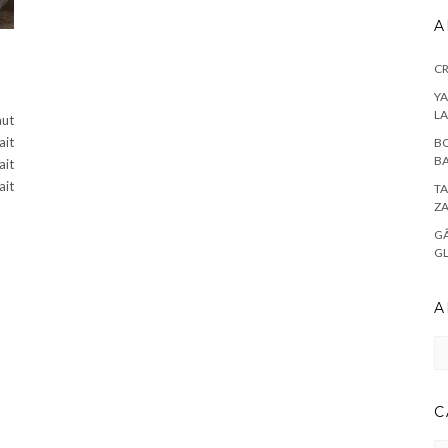
A
CR
YA
L
aut
ait
BO
BA
ait
ait
TA
Z
GÂ
G
A
Ar
C
CA