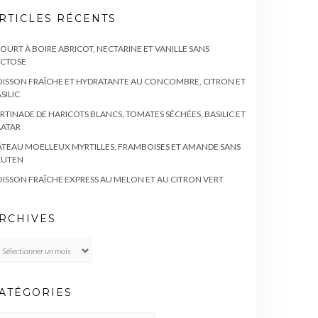
RTICLES RÉCENTS
OURT À BOIRE ABRICOT, NECTARINE ET VANILLE SANS
ACTOSE
ISSON FRAÎCHE ET HYDRATANTE AU CONCOMBRE, CITRON ET
SILIC
RTINADE DE HARICOTS BLANCS, TOMATES SÉCHÉES, BASILIC ET
AATAR
TEAU MOELLEUX MYRTILLES, FRAMBOISES ET AMANDE SANS
LUTEN
ISSON FRAÎCHE EXPRESS AU MELON ET AU CITRON VERT
RCHIVES
chives
ATÉGORIES
TÉGORIES