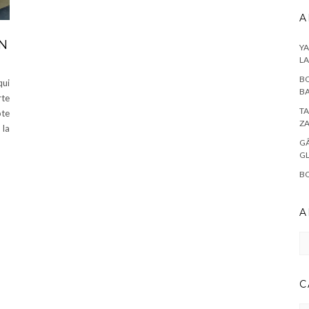
A
N
YA
L
BO
qui
BA
rte
TA
ote
Z
 la
GÂ
G
BO
A
Ar
C
CA