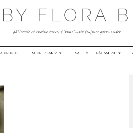
BY FLORA B
pâtisserie et cuisine souvent "sans" mais toujours gourmandes
À PROPOS
LE SUCRÉ “SANS”
LE SALÉ
PÂTISSERIE
LI