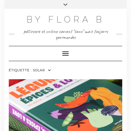
Skip
Toggle
to
header
content
BY FLORA B
pâtisserie et cuisine souvent "sans" mais toujours
gourmandes
Toggle Navigation
ÉTIQUETTE :
SOLAR