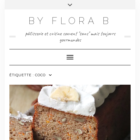
Skip
Toggle
to
header
content
BY FLORA B
pâtisserie et cuisine souvent "sans" mais toujours
gourmandes
Toggle Navigation
ÉTIQUETTE :
COCO