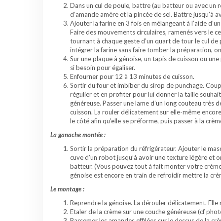
Dans un cul de poule, battre (au batteur ou avec un robo
d’amande amère et la pincée de sel. Battre jusqu’à a
Ajouter la farine en 3 fois en mélangeant à l’aide d’
Faire des mouvements circulaires, ramenés vers le cen
tournant à chaque geste d’un quart de tour le cul de 
intégrer la farine sans faire tomber la préparation, on
Sur une plaque à génoise, un tapis de cuisson ou une 
si besoin pour égaliser.
Enfourner pour 12 à 13 minutes de cuisson.
Sortir du four et imbiber du sirop de punchage. Coup
régulier et en profiter pour lui donner la taille souhai
généreuse. Passer une lame d’un long couteau très dé
cuisson. La rouler délicatement sur elle-même encore 
le côté afin qu’elle se préforme, puis passer à la crèm
La ganache montée :
Sortir la préparation du réfrigérateur. Ajouter le m
cuve d’un robot jusqu’à avoir une texture légère et o
batteur. (Vous pouvez tout à fait monter votre crème u
génoise est encore en train de refroidir mettre la crè
Le montage :
Reprendre la génoise. La dérouler délicatement. Elle 
Etaler de la crème sur une couche généreuse (cf phot
Parsemer les amandes effilées sur le dessus de la cr