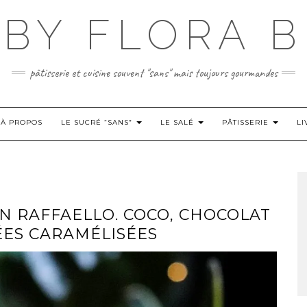
BY FLORA B
pâtisserie et cuisine souvent "sans" mais toujours gourmandes
À PROPOS
LE SUCRÉ “SANS”
LE SALÉ
PÂTISSERIE
LI
N RAFFAELLO. COCO, CHOCOLAT
ÉES CARAMÉLISÉES