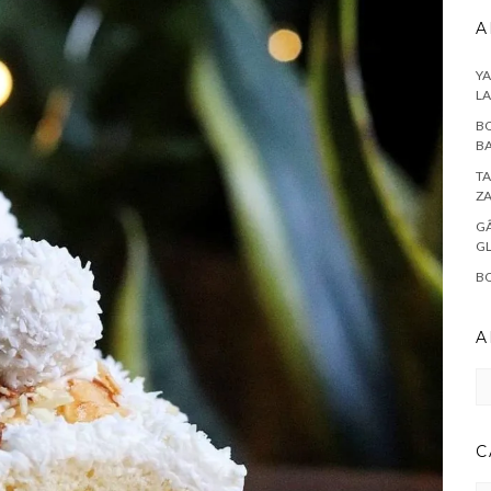
A
YA
L
BO
BA
TA
Z
GÂ
G
BO
A
Ar
C
CA