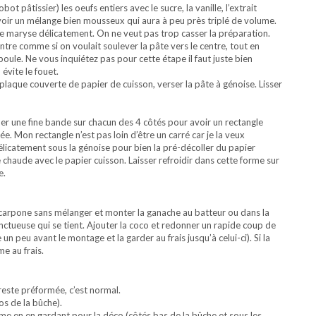
t pâtissier) les oeufs entiers avec le sucre, la vanille, l’extrait
voir un mélange bien mousseux qui aura à peu près triplé de volume.
une maryse délicatement. On ne veut pas trop casser la préparation.
tre comme si on voulait soulever la pâte vers le centre, tout en
poule. Ne vous inquiétez pas pour cette étape il faut juste bien
 évite le fouet.
plaque couverte de papier de cuisson, verser la pâte à génoise. Lisser
er une fine bande sur chacun des 4 côtés pour avoir un rectangle
tée. Mon rectangle n’est pas loin d’être un carré car je la veux
licatement sous la génoise pour bien la pré-décoller du papier
chaude avec le papier cuisson. Laisser refroidir dans cette forme sur
e.
ascarpone sans mélanger et monter la ganache au batteur ou dans la
nctueuse qui se tient. Ajouter la coco et redonner un rapide coup de
n peu avant le montage et la garder au frais jusqu’à celui-ci). Si la
me au frais.
reste préformée, c’est normal.
os de la bûche).
ème en en gardant pour la déco (côtés bas de la bûche et sous les