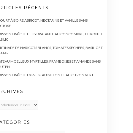
RTICLES RÉCENTS
OURT À BOIRE ABRICOT, NECTARINE ET VANILLE SANS
ACTOSE
ISSON FRAÎCHE ET HYDRATANTE AU CONCOMBRE, CITRON ET
SILIC
RTINADE DE HARICOTS BLANCS, TOMATES SÉCHÉES, BASILIC ET
AATAR
TEAU MOELLEUX MYRTILLES, FRAMBOISES ET AMANDE SANS
LUTEN
ISSON FRAÎCHE EXPRESS AU MELON ET AU CITRON VERT
RCHIVES
chives
ATÉGORIES
TÉGORIES