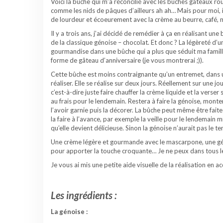
Voici la bûche qui m’a réconcilié avec les bûches gâteaux ro
comme les nids de pâques d’ailleurs ah ah… Mais pour moi,
de lourdeur et écoeurement avec la crème au beurre, café, 
Il y a trois ans, j’ai décidé de remédier à ça en réalisant une
de la classique génoise – chocolat. Et donc ? La légèreté d’
gourmandise dans une bûche qui a plus que séduit ma famill
forme de gâteau d’anniversaire (je vous montrerai ;)).
Cette bûche est moins contraignante qu’un entremet, dans u
réaliser. Elle se réalise sur deux jours. Réellement sur une jo
c’est-à-dire juste faire chauffer la crème liquide et la verse
au frais pour le lendemain. Restera à faire la génoise, monter
l’avoir garnie puis la décorer. La bûche peut même être faite à
la faire à l’avance, par exemple la veille pour le lendemain m
qu’elle devient délicieuse. Sinon la génoise n’aurait pas le 
Une crème légère et gourmande avec le mascarpone, une gén
pour apporter la touche croquante… Je ne peux dans tous le
Je vous ai mis une petite aide visuelle de la réalisation en 
g
Les ingrédients :
La génoise :