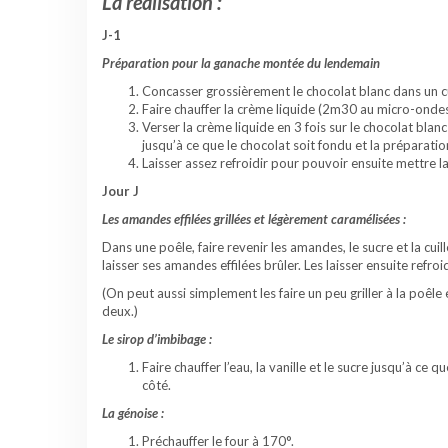
La réalisation :
J-1
Préparation pour la ganache montée du lendemain
Concasser grossièrement le chocolat blanc dans un c
Faire chauffer la crème liquide (2m30 au micro-ondes o
Verser la crème liquide en 3 fois sur le chocolat bla
jusqu’à ce que le chocolat soit fondu et la préparat
Laisser assez refroidir pour pouvoir ensuite mettre la
Jour J
Les amandes effilées grillées et légèrement caramélisées :
Dans une poêle, faire revenir les amandes, le sucre et la cuil
laisser ses amandes effilées brûler. Les laisser ensuite refroid
(On peut aussi simplement les faire un peu griller à la poêle 
deux.)
Le sirop d’imbibage :
Faire chauffer l’eau, la vanille et le sucre jusqu’à ce
côté.
La génoise :
Préchauffer le four à 170°.