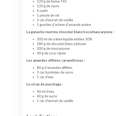
120 g de farine T45
120 g de sucre
4 oeufs
1 pincée de sel
2 càc d’extrait de vanille
5 gouttes d’arôme d’amande amère
La ganache montée chocolat blanc/coco/mascarpone :
300 ml de crème liquide entière 30%
180 g de chocolat blanc pâtissier
200 g de mascarpone
40 g de coco râpée
Les amandes effilées caramélisées :
80 g d’amandes effilées
3 càc bombées de sucre
1 càc d’eau
Le sirop de punchage :
40 ml d’eau
40 g de sucre
1 càc d’extrait de vanille
g