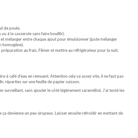
ul de poule.
u à la casserole sans faire bouillir).
nc et mélanger entre chaque ajout pour émulsionner (juste mélanger
ion homogène).
 préparation au frais. Filmer et mettre au réfrigérateur pour la nuit.
lère à café d’eau en remuant. Attention cela va assez vite, il ne faut pas
ir, réparties sur une feuille de papier cuisson.
en surveillant, sans ajouter le côté légèrement caramélisé. J’ai testé les
 que ça devienne un peu sirupeux. Laisser ensuite refroidir en mettant de