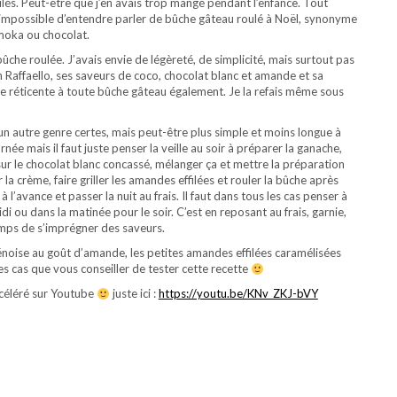
ulés. Peut-être que j’en avais trop mangé pendant l’enfance. Tout
 impossible d’entendre parler de bûche gâteau roulé à Noël, synonyme
moka ou chocolat.
 bûche roulée. J’avais envie de légèreté, de simplicité, mais surtout pas
un Raffaello, ses saveurs de coco, chocolat blanc et amande et sa
e réticente à toute bûche gâteau également. Je la refais même sous
n autre genre certes, mais peut-être plus simple et moins longue à
urnée mais il faut juste penser la veille au soir à préparer la ganache,
r sur le chocolat blanc concassé, mélanger ça et mettre la préparation
 la crème, faire griller les amandes effilées et rouler la bûche après
 l’avance et passer la nuit au frais. Il faut dans tous les cas penser à
idi ou dans la matinée pour le soir. C’est en reposant au frais, garnie,
temps de s’imprégner des saveurs.
oise au goût d’amande, les petites amandes effilées caramélisées
s cas que vous conseiller de tester cette recette
accéléré sur Youtube
juste ici :
https://youtu.be/KNv_ZKJ-bVY